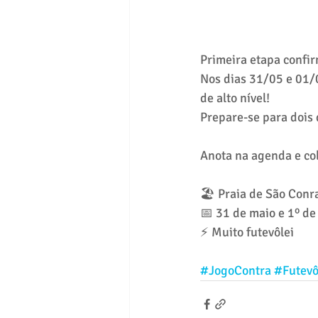
Primeira etapa confi
Nos dias 31/05 e 01/0
de alto nível!
Prepare-se para dois 
Anota na agenda e co
🏖 Praia de São Conr
📅 31 de maio e 1º de
⚡ Muito futevôlei
#JogoContra
#Futevô