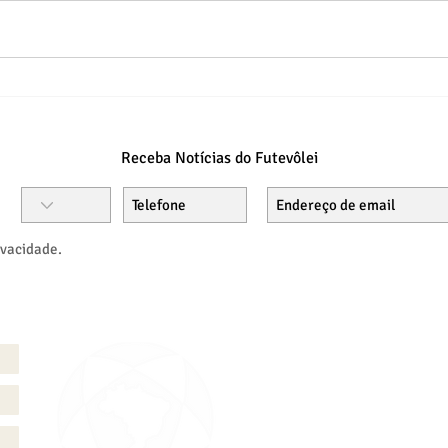
Circuito Estadual de Futevôlei
Circu
- Praia de Copacabana
202
Receba Notícias do Futevôlei
ivacidade.
FAÇA S
INCRIÇ