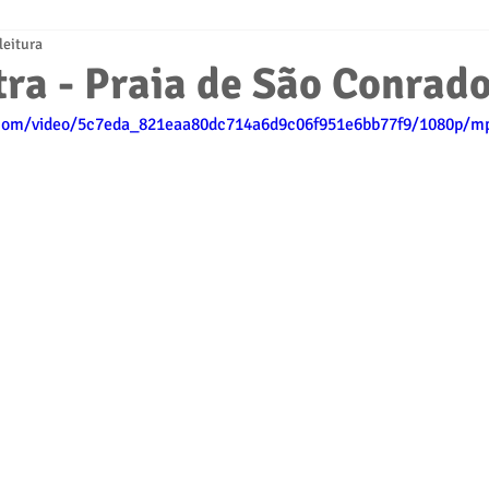
leitura
ra - Praia de São Conrad
c.com/video/5c7eda_821eaa80dc714a6d9c06f951e6bb77f9/1080p/mp