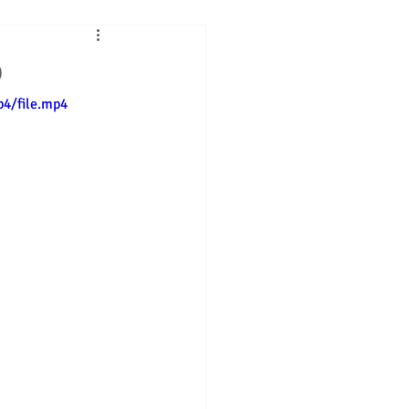
o
4/file.mp4