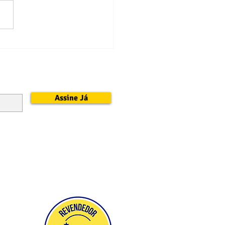
ito Estadual de Futevôlei
6
Assine Já
UA
ÃO