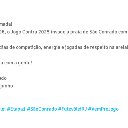
rmada!
6, o Jogo Contra 2025 invade a praia de São Conrado com 
dias de competição, energia e jogadas de respeito na areia
la com a gente!
ado
 junho
lei
#Etapa1
#SãoConrado
#FutevôleiRJ
#VemProJogo