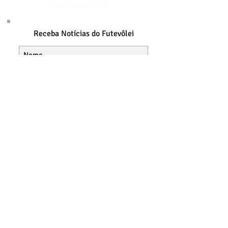
Receba Notícias do Futevôlei
Concordo com a Política de
Privacidade.
Assine Já