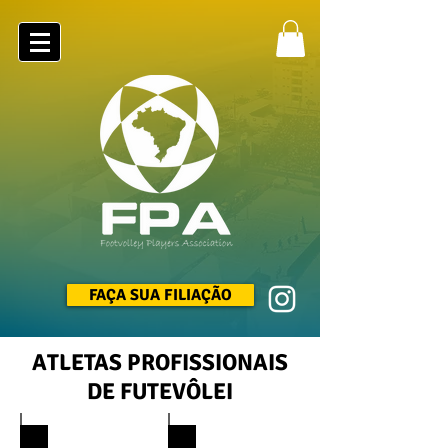
FAÇA SUA FILIAÇÃO
ATLETAS PROFISSIONAIS
DE FUTEVÔLEI